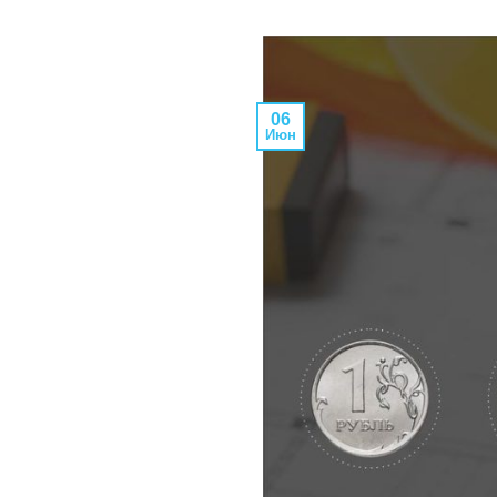
06
Июн